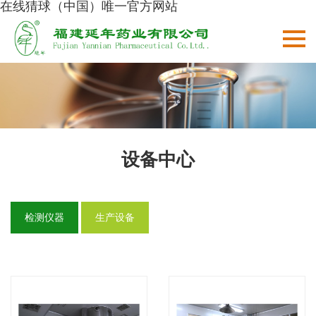
在线猜球（中国）唯一官方网站
设备中心
检测仪器
生产设备