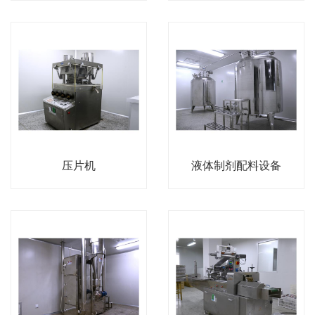
压片机
液体制剂配料设备