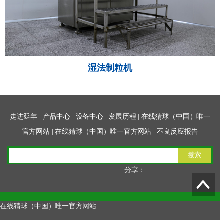
湿法制粒机
走进延年
|
产品中心
|
设备中心
|
发展历程
|
在线猜球（中国）唯一
官方网站
|
在线猜球（中国）唯一官方网站
|
不良反应报告
搜索
分享：
在线猜球（中国）唯一官方网站