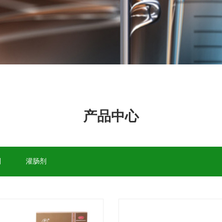
产品中心
剂
灌肠剂