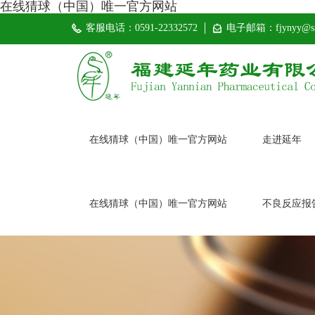
在线猜球（中国）唯一官方网站
客服电话：0591-22332572
电子邮箱：fjynyy@si
在线猜球（中国）唯一官方网站
走进延年
在线猜球（中国）唯一官方网站
不良反应报