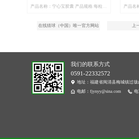
产品名称：宁心宝胶囊 产品规格:每粒装0.25g
在线猜球（中国）唯一官方网站
上
我们的联系方式
0591-22332572
地址：福建省闽清县梅城镇过垅山
电邮：fjynyy@sina.com
电