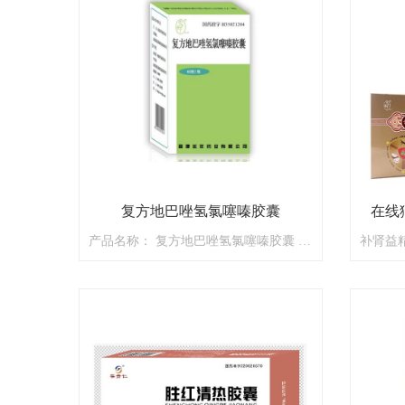
复方地巴唑氢氯噻嗪胶囊
在线
产品名称： 复方地巴唑氢氯噻嗪胶囊 产品编号： y0001