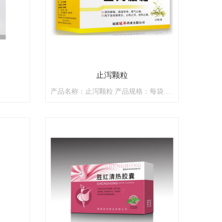
止泻颗粒
产品名称：止泻颗粒 产品规格：每袋10g