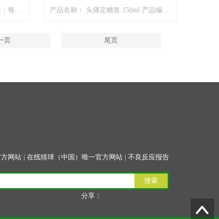
产品名称：咳特灵胶囊 产品规格：每片含小叶榕干浸膏180毫克，马来酸氯苯那敏0.7毫克
产品名称： 头痛定糖浆 150ml 产品编号： y0006
一页
尾页
官方网站
|
在线猜球（中国）唯一官方网站
|
不良反应报告
搜索
分享：