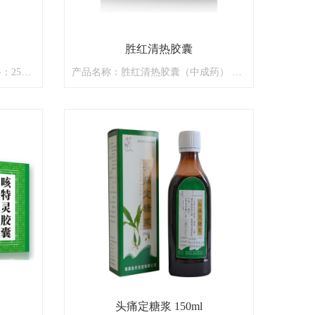
胜红清热胶囊
产品名称：头痛定糖浆 产品规格：250ml
产品名称：胜红清热胶囊（中成药） 产品规格：每粒装0.25g
头痛定糖浆 150ml