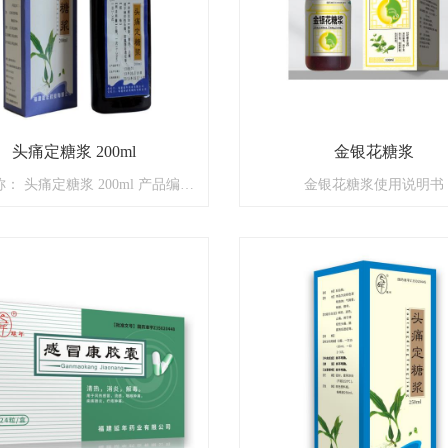
头痛定糖浆 200ml
金银花糖浆
产品名称： 头痛定糖浆 200ml 产品编号： y0007
金银花糖浆使用说明书